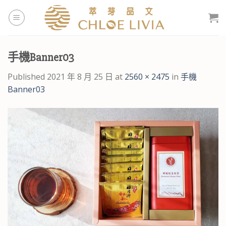
Skip
to
content
手機Banner03
Published
2021 年 8 月 25 日
at
2560 × 2475
in
手機
Banner03