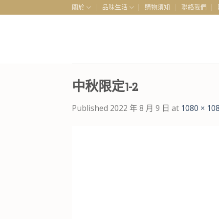
Skip
關於
品味生活
購物須知
聯絡我們
to
content
中秋限定1-2
Published
2022 年 8 月 9 日
at
1080 × 10