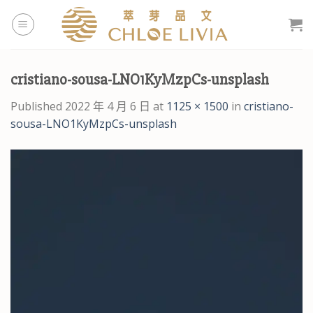
Skip
to
content
cristiano-sousa-LNO1KyMzpCs-unsplash
Published
2022 年 4 月 6 日
at
1125 × 1500
in
cristiano-
sousa-LNO1KyMzpCs-unsplash