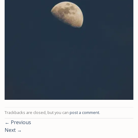
Trackbacks are closed, but you can
post a comment
.
←
Previous
Next
→