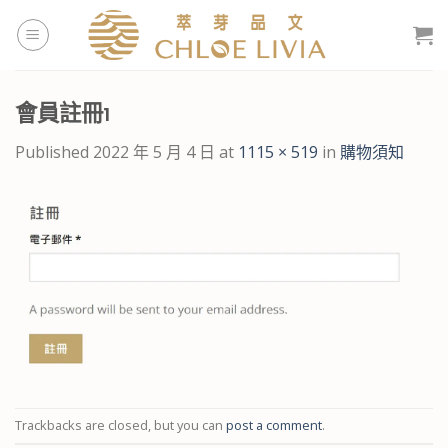
Skip
to
content
會員註冊1
Published
2022 年 5 月 4 日
at
1115 × 519
in
購物須知
Trackbacks are closed, but you can
post a comment
.