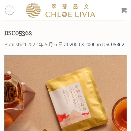
Skip
to
content
DSC05362
Published
2022 年 5 月 6 日
at
2000 × 2000
in
DSC05362