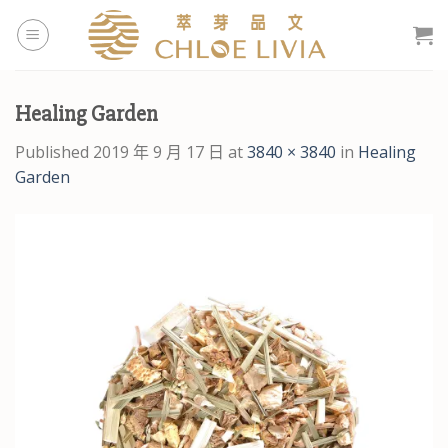
Skip
to
content
Healing Garden
Published
2019 年 9 月 17 日
at
3840 × 3840
in
Healing
Garden